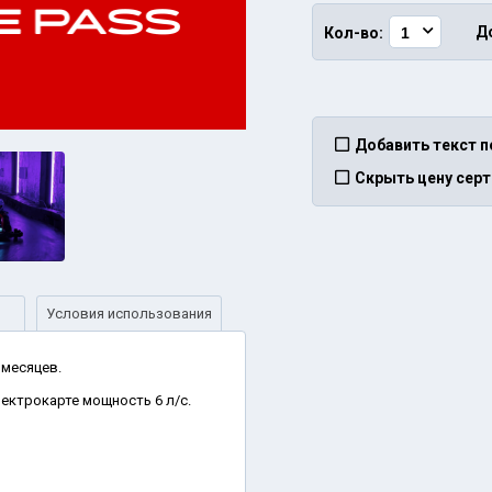
Д
Кол-во:
Добавить текст п
Скрыть цену сер
Условия использования
 месяцев.
ектрокарте мощность 6 л/с.