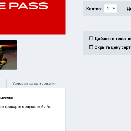
Д
Кол-во:
Добавить текст п
Скрыть цену сер
Условия использования
 месяца.
ектрокарте мощность 6 л/с.